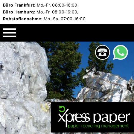
Büro Frankfurt:
Mo.‑Fr.
08:00‑16:00,
Spezielle Branchenlösungen
Kontakt & Anfahrt
Unternehmen
Büro Hamburg:
Mo.‑Fr.
08:00‑16:00,
Rohstoffannahme:
Mo.‑Sa.
07:00‑16:00
Xpress Paper GmbH
Altpapier in Druckereien
Container bestellen
Vorteile als Kunde
Papiersammlung für Verlag
Reklamation
Unsere Standorte
Kaufhaus, Supermarkt, Einzelhandel
Kontaktformular
Team
Wellpappenwerk
Anfahrt nahe Frankfurt
Holding
Sonderlösungen für Papierentsorgung
Anfahrt nahe Hamburg