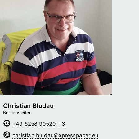
Christian Bludau
Betriebsleiter
+49 6258 90520 – 3
uadulb.naitsirhc
@­xpresspaper.eu