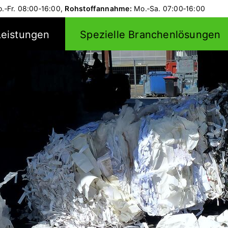
.‑Fr.
08:00‑16:00,
Rohstoffannahme:
Mo.‑Sa.
07:00‑16:00
Leistungen
Spezielle Branchenlösungen