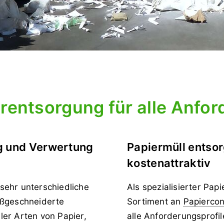
rentsorgung für alle Anfo
g und Verwertung
Papiermüll entsor
kostenattraktiv
sehr unterschiedliche
Als spezialisierter Pap
aßgeschneiderte
Sortiment an
Papierco
er Arten von Papier,
alle Anforderungsprofi