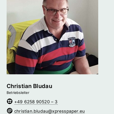
Christian Bludau
Betriebsleiter
+49 6258 90520 – 3
uadulb.naitsirhc
@­xpresspaper.eu