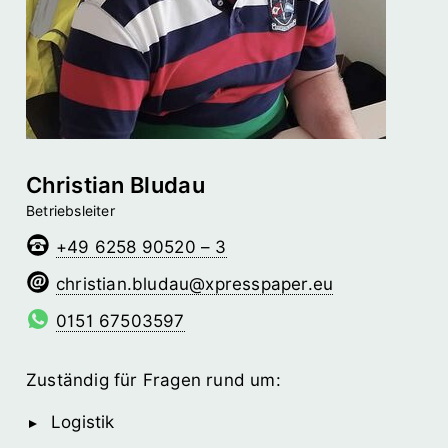
Christian Bludau
Betriebsleiter
+49 6258 90520 – 3
uadulb.naitsirhc
@­xpresspaper.eu
0151 67503597
Zuständig für Fragen rund um:
Logistik