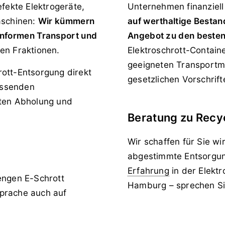
efekte Elektrogeräte,
Unternehmen finanziell
aschinen:
Wir kümmern
auf werthaltige Bestan
onformen Transport und
Angebot zu den besten
ten Fraktionen.
Elektroschrott-Containe
geeigneten Transportm
ott-Entsorgung direkt
gesetzlichen Vorschrift
passenden
hten Abholung und
.
Beratung zu Recyc
Wir schaffen für Sie wir
abgestimmte Entsorgu
Erfahrung
in der Elekt
engen E-Schrott
Hamburg – sprechen Sie
prache auch auf