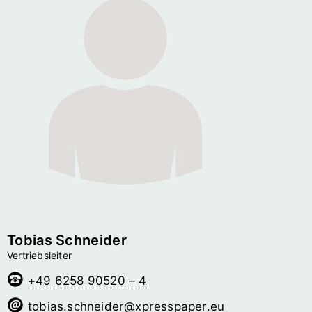
Tobias Schneider
Vertriebsleiter
+49 6258 90520 – 4
redienhcs.saibot
@­xpresspaper.eu