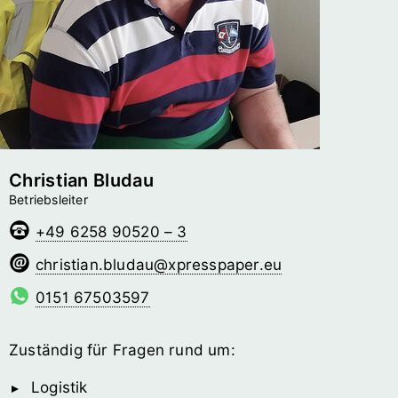
Christian Bludau
Betriebsleiter
+49 6258 90520 – 3
uadulb.naitsirhc
@­xpresspaper.eu
0151 67503597
Zuständig für Fragen rund um:
Logistik